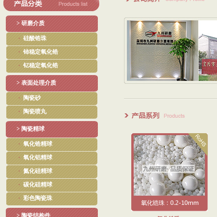
> 研磨介质
·
硅酸锆珠
·
铈稳定氧化锆
·
钇稳定氧化锆
> 表面处理介质
·
陶瓷砂
·
陶瓷喷丸
> 陶瓷精球
·
氧化锆精球
·
氧化铝精球
·
氮化硅精球
·
碳化硅精球
·
彩色陶瓷珠
> 陶瓷结构件