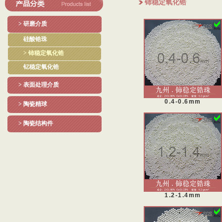
铈稳定氧化锆
> 研磨介质
硅酸锆珠
> 铈稳定氧化锆
钇稳定氧化锆
> 表面处理介质
0.4-0.6mm
> 陶瓷精球
> 陶瓷结构件
1.2-1.4mm